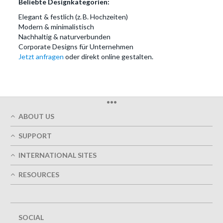
Beliebte Designkategorien:
Elegant & festlich (z. B. Hochzeiten)
Modern & minimalistisch
Nachhaltig & naturverbunden
Corporate Designs für Unternehmen
Jetzt anfragen
oder direkt online gestalten.
•••
ABOUT US
Who We Are
SUPPORT
Our Printing Quality
My Account
On-Time Delivery
INTERNATIONAL SITES
Track My Order
Green
Austria
FAQ's
RESOURCES
Imprint
France
Contact Us
Terms of Service
Design Guides
Germany
Privacy Policy
Designing Options
Great Britain
5+ Employees
Site Map
Belgium
SOCIAL