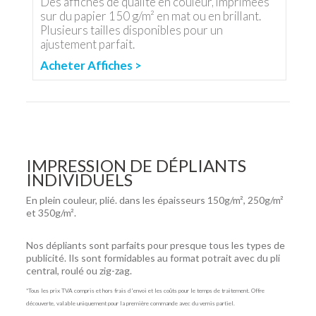
Des affiches de qualité en couleur, imprimées
sur du papier 150 g/m² en mat ou en brillant.
Plusieurs tailles disponibles pour un
ajustement parfait.
Acheter Affiches >
IMPRESSION DE DÉPLIANTS
INDIVIDUELS
En plein couleur, plié. dans les épaisseurs 150g/m², 250g/m²
et 350g/m².
Nos dépliants sont parfaits pour presque tous les types de
publicité. Ils sont formidables au format potrait avec du pli
central, roulé ou zig-zag.
*Tous les prix TVA compris et hors frais d'envoi et les coûts pour le temps de traitement. Offre
découverte, valable uniquement pour la première commande avec du vernis partiel.