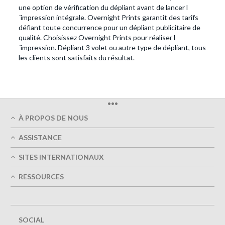
une option de vérification du dépliant avant de lancer l
´impression intégrale. Overnight Prints garantit des tarifs
défiant toute concurrence pour un dépliant publicitaire de
qualité. Choisissez Overnight Prints pour réaliser l
´impression. Dépliant 3 volet ou autre type de dépliant, tous
les clients sont satisfaits du résultat.
•••
À PROPOS DE NOUS
Qui sommes-nous
ASSISTANCE
Qualité d' impression
Mon Compte
Livraison dans les délais
SITES INTERNATIONAUX
Suivre ma commande
Vert
Autriche
FAQ
RESSOURCES
Imprimer
France
Contactez-nous
Conditions Générales d'Utilisation
Guides de conception
Allemagne
Politique de confidentialité
Option de conception
Great Britain
5+ employés
Plan du Site
Belgique
SOCIAL