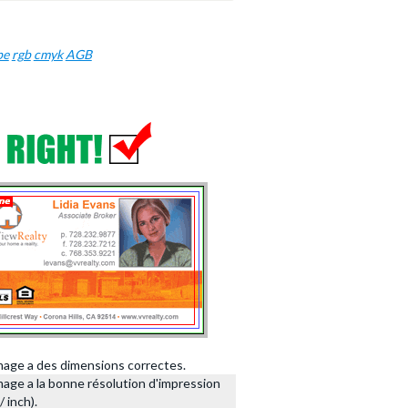
be
rgb
cmyk
AGB
image a des dimensions correctes.
image a la bonne résolution d'impression
/ inch).