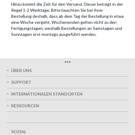
Hinzu kommt die Zeit für den Versand. Dieser beträgt in der
Regel 1-2 Werktage. Bitte beachten Sie bei Ihrer
Bestellung deshalb, dass ab dem Tag der Bestellung in etwa
eine Woche vergeht. Wochenenden gelten nicht zu den
Fertigungstagen, weshalb Bestellungen an Samstagen und
Sonntagen erst montags ausgeführt werden.
•••
ÜBER UNS
Über uns
SUPPORT
Unsere Druckqualität
Mein Benutzerkonto
Termingerechte Lieferung
INTERNATIONALEN STANDORTEN
Meine Bestellung verfolgen
Grün
Östereich
FAQs
RESSOURCEN
Impressum
Frankreich
Kontaktieren Sie uns
Nutzungsbedingungen
Design-Richtlinien
Deutschland
Datenschutzrichtlinie
Optionen entwerfen
Großbritannien
5+ Mitarbeiter
Sitemap
Belgien
SOZIAL