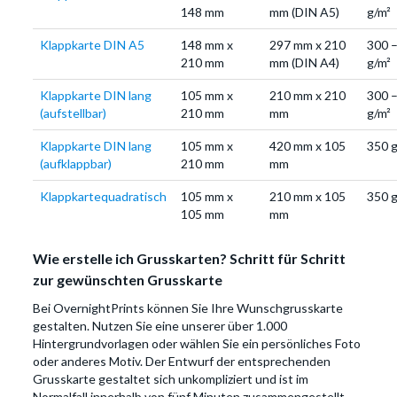
148 mm
mm (DIN A5)
g/m²
Klappkarte DIN A5
148 mm x
297 mm x 210
300 
210 mm
mm (DIN A4)
g/m²
Klappkarte DIN lang
105 mm x
210 mm x 210
300 
(aufstellbar)
210 mm
mm
g/m²
Klappkarte DIN lang
105 mm x
420 mm x 105
350 g
(aufklappbar)
210 mm
mm
Klappkartequadratisch
105 mm x
210 mm x 105
350 g
105 mm
mm
Wie erstelle ich Grusskarten? Schritt für Schritt
zur gewünschten Grusskarte
Bei OvernightPrints können Sie Ihre Wunschgrusskarte
gestalten. Nutzen Sie eine unserer über 1.000
Hintergrundvorlagen oder wählen Sie ein persönliches Foto
oder anderes Motiv. Der Entwurf der entsprechenden
Grusskarte gestaltet sich unkompliziert und ist im
Normalfall innerhalb von fünf Minuten zusammengestellt.