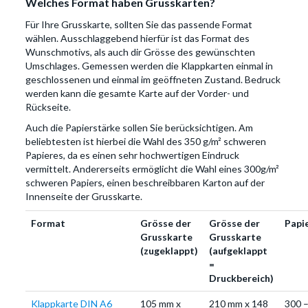
Welches Format haben Grusskarten?
Für Ihre Grusskarte, sollten Sie das passende Format
wählen. Ausschlaggebend hierfür ist das Format des
Wunschmotivs, als auch dir Grösse des gewünschten
Umschlages. Gemessen werden die Klappkarten einmal in
geschlossenen und einmal im geöffneten Zustand. Bedruck
werden kann die gesamte Karte auf der Vorder- und
Rückseite.
Auch die Papierstärke sollen Sie berücksichtigen. Am
beliebtesten ist hierbei die Wahl des 350 g/m² schweren
Papieres, da es einen sehr hochwertigen Eindruck
vermittelt. Andererseits ermöglicht die Wahl eines 300g/m²
schweren Papiers, einen beschreibbaren Karton auf der
Innenseite der Grusskarte.
Format
Grösse der
Grösse der
Papi
Grusskarte
Grusskarte
(zugeklappt)
(aufgeklappt
=
Druckbereich)
Klappkarte DIN A6
105 mm x
210 mm x 148
300 