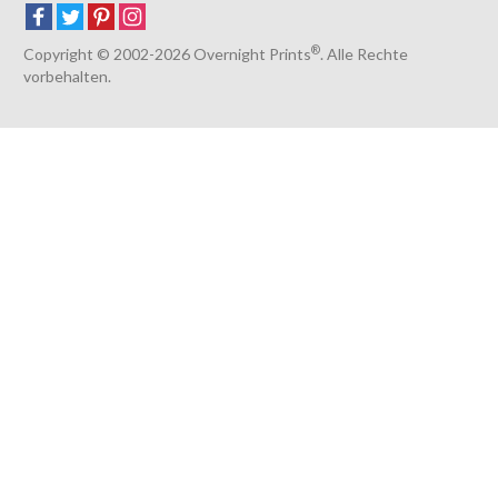
Spanien
Europa
®
Luxemburg
Copyright © 2002-2026 Overnight Prints
. Alle Rechte
vorbehalten.
Niederlande
Italien
Schweiz
Tschechische Republik