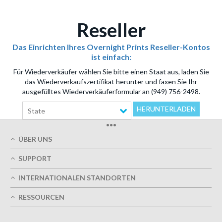
Reseller
Das Einrichten Ihres Overnight Prints Reseller-Kontos
ist einfach:
Für Wiederverkäufer wählen Sie bitte einen Staat aus, laden Sie
das Wiederverkaufszertifikat herunter und faxen Sie Ihr
ausgefülltes Wiederverkäuferformular an (949) 756-2498.
HERUNTERLADEN
State
•••
ÜBER UNS
Über uns
SUPPORT
Unsere Druckqualität
Mein Benutzerkonto
Termingerechte Lieferung
INTERNATIONALEN STANDORTEN
Meine Bestellung verfolgen
Grün
Östereich
FAQs
RESSOURCEN
Impressum
Frankreich
Kontaktieren Sie uns
Nutzungsbedingungen
Design-Richtlinien
Deutschland
Datenschutzrichtlinie