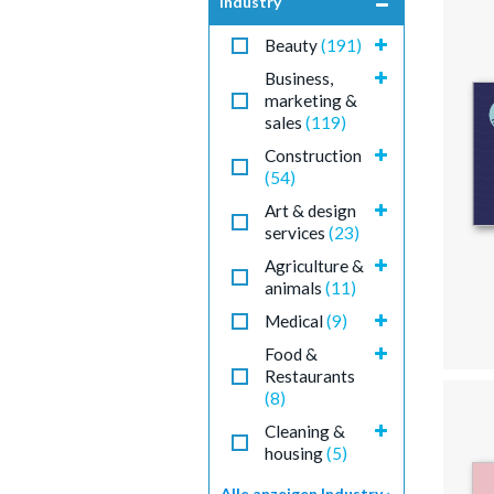
Industry
Beauty
(191)
Business,
marketing &
sales
(119)
Construction
(54)
Art & design
services
(23)
Agriculture &
animals
(11)
Medical
(9)
Food &
Restaurants
(8)
Cleaning &
housing
(5)
Alle anzeigen Industry ›