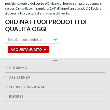
posizionamento del testo più vicino al bordo senza preoccuparsi
se verrà ritagliato. Il raggio di 1/4" di angoli arrotondati è liscio e
aiuterà la tua carta a distinguersi dal resto.
ORDINA I TUOI PRODOTTI DI
QUALITÀ OGGI
Seleziona un prodotto
ACQUISTA SUBITO
•••
CHI SIAMO
Chi siamo
ASSISTENZA
Qualità di stampa
Il Mio Account
Consegne puntuali
SITI INTERNAZIONALI
Traccia il mio ordine
Verde
Austria
Domande frequenti
RISORSE
Impressum
Francia
Contatti
Termini del Servizio
Guide alla progettazione
Germania
Informativa sulla protezione dei dati
Opzioni di progettazione