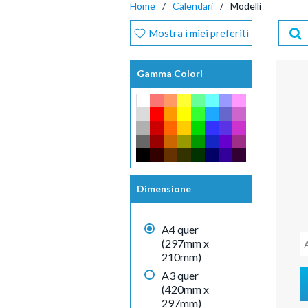
Home
Calendari
Modelli
Mostra i miei preferiti
Gamma Colori
Dimensione
A4 quer
(297mm x
210mm)
A3 quer
(420mm x
297mm)