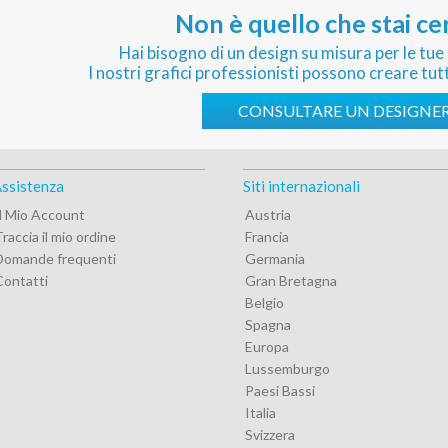
Non è quello che stai c
Hai bisogno di un design su misura per le tue
I nostri grafici professionisti possono creare tutt
CONSULTARE UN DESIGNE
ssistenza
Siti internazionali
Il Mio Account
Austria
raccia il mio ordine
Francia
Domande frequenti
Germania
Contatti
Gran Bretagna
Belgio
Spagna
Europa
Lussemburgo
Paesi Bassi
Italia
Svizzera