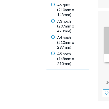
A5 quer
(210mm x
148mm)
A3 hoch
(297mm x
420mm)
A4 hoch
(210mm x
297mm)
A5 hoch
(148mm x
210mm)
2