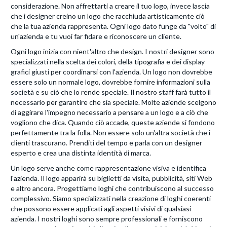
considerazione. Non affrettarti a creare il tuo logo, invece lascia
che i designer creino un logo che racchiuda artisticamente ciò
che la tua azienda rappresenta. Ogni logo dato funge da "volto" di
un'azienda e tu vuoi far fidare e riconoscere un cliente.
Ogni logo inizia con nient'altro che design. I nostri designer sono
specializzati nella scelta dei colori, della tipografia e dei display
grafici giusti per coordinarsi con l'azienda. Un logo non dovrebbe
essere solo un normale logo, dovrebbe fornire informazioni sulla
società e su ciò che lo rende speciale. Il nostro staff farà tutto il
necessario per garantire che sia speciale. Molte aziende scelgono
di aggirare l'impegno necessario a pensare a un logo e a ciò che
vogliono che dica. Quando ciò accade, queste aziende si fondono
perfettamente tra la folla. Non essere solo un'altra società che i
clienti trascurano. Prenditi del tempo e parla con un designer
esperto e crea una distinta identità di marca.
Un logo serve anche come rappresentazione visiva e identifica
l'azienda. Il logo apparirà su biglietti da visita, pubblicità, siti Web
e altro ancora. Progettiamo loghi che contribuiscono al successo
complessivo. Siamo specializzati nella creazione di loghi coerenti
che possono essere applicati agli aspetti visivi di qualsiasi
azienda. I nostri loghi sono sempre professionali e forniscono