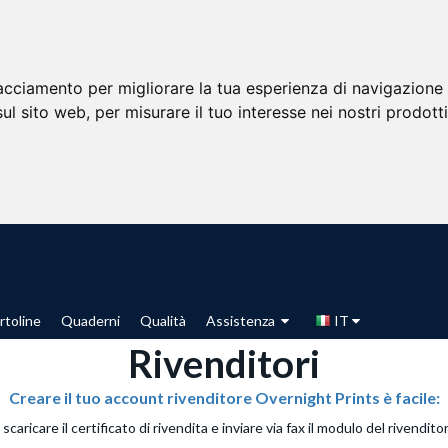
racciamento per migliorare la tua esperienza di navigazione 
sul sito web
,
per misurare il tuo interesse nei nostri prodott
rtoline
Quaderni
Qualità
Assistenza
IT
Rivenditori
Creare il tuo account rivenditore Overnight Prints è facile:
 scaricare il certificato di rivendita e inviare via fax il modulo del riven