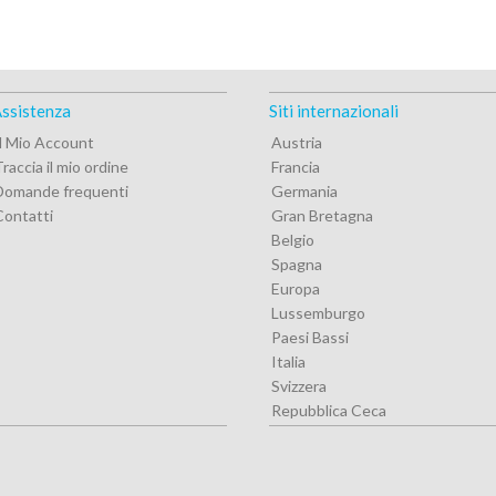
ssistenza
Siti internazionali
Il Mio Account
Austria
raccia il mio ordine
Francia
Domande frequenti
Germania
Contatti
Gran Bretagna
Belgio
Spagna
Europa
Lussemburgo
Paesi Bassi
Italia
Svizzera
Repubblica Ceca