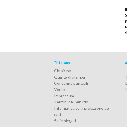
I
S
p
r
d
Chi siamo
A
Chi siamo
Qualità di stampa
T
Consegne puntuali
Verde
Impressum
Termini del Servizio
Informativa sulla protezione dei
dati
5+ impiegati