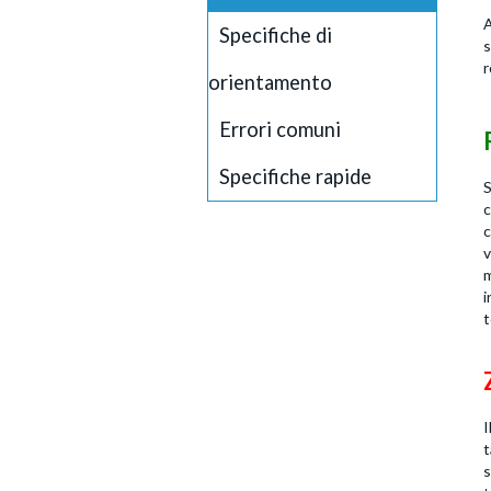
A
Specifiche di
s
r
orientamento
Errori comuni
Specifiche rapide
S
c
c
v
m
i
t
I
t
s