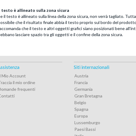
l testo è allineato sulla zona sicura
e il testo è allineato sulla linea della zona sicura, non verrà tagliato. Tutta
ossibile che il risultato finale abbia il testo proprio sul bordo del prodott
accomanda che il testo e altri oggetti grafici siano posizionati bene all'in
ebbano lasciare spazio tra gli oggetti e il confine della zona sicura.
ssistenza
Siti internazionali
Il Mio Account
Austria
raccia il mio ordine
Francia
Domande frequenti
Germania
Contatti
Gran Bretagna
Belgio
Spagna
Europa
Lussemburgo
Paesi Bassi
Italia